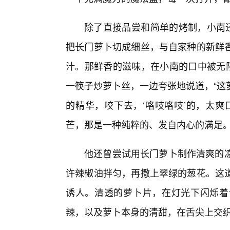
除了直接品尝和简单的烤制，小南还
把长门萝卜切成细丝，与自家种的新鲜
汁。那鲜香的滋味，在小南的口中被无限
一筷子炒萝卜丝，一边夸张地说道，“这
的精华，咬下去，‘咯吱咯吱’的，太爽
芒，那是一种纯粹的、发自内心的满足
他还曾尝试用长门萝卜制作清爽的凉
许辣椒油拌匀，再撒上翠绿的葱花。这
诱人。清透的萝卜片，在灯光下闪烁着
辣，以及萝卜本身的清甜，在舌尖上交织