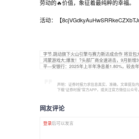
劳动的🔥价值，象征着最纯粹的幸福。
活动：【
8cjVGdkyAuHwSRRkeCZXbTJ
字节.跳动旗下火山引擎与赛力斯达成合作 将豆包
鸿蒙游戏大;爆发！?头部厂商全速进击，9月新增3
平—安银行：2025年上半年净息差1.80%，较去
声明：证券时报力求信息真实、准确，文章提及内
下载“证券时报”官方APP，或关注官方微信公众
网友评论
登录
后可以发言