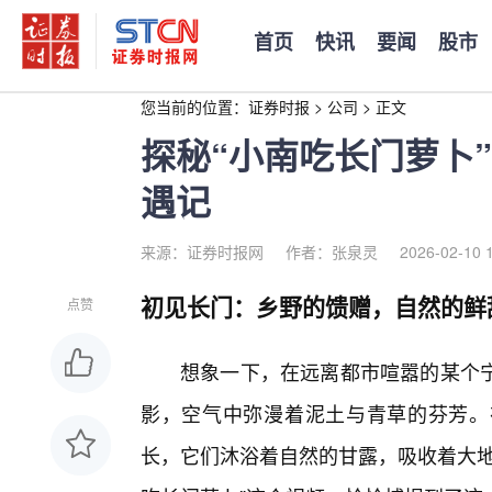
首页
快讯
要闻
股市
您当前的位置：
证券时报
>
公司
>
正文
探秘“小南吃长门萝卜
遇记
来源：证券时报网
作者：张泉灵
2026-02-10 
初见长门：乡野的馈赠，自然的鲜
点赞
想象一下，在远离都市喧嚣的某个宁
影，空气中弥漫着泥土与青草的芬芳。
长，它们沐浴着自然的甘露，吸收着大地